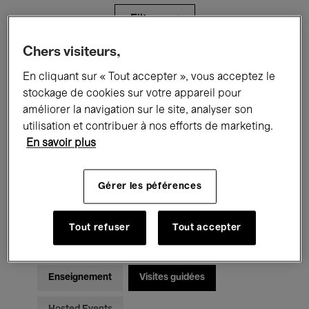
Filtres
Chers visiteurs,
Tous les événements
Concerts
En cliquant sur « Tout accepter », vous acceptez le
stockage de cookies sur votre appareil pour
Expositions
Films
Performances
améliorer la navigation sur le site, analyser son
utilisation et contribuer à nos efforts de marketing.
Rencontres & Débats
Jazz
En savoir plus
Musique classique
Global Music
Gérer les péférences
Musique électronique
Tout refuser
Tout accepter
Pour tous
Kids’ Palace
Enseignement
Visites guidées