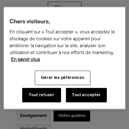
Filtres
Chers visiteurs,
Tous les événements
Concerts
En cliquant sur « Tout accepter », vous acceptez le
stockage de cookies sur votre appareil pour
Expositions
Films
Performances
améliorer la navigation sur le site, analyser son
utilisation et contribuer à nos efforts de marketing.
Rencontres & Débats
Jazz
En savoir plus
Musique classique
Global Music
Gérer les péférences
Musique électronique
Tout refuser
Tout accepter
Pour tous
Kids’ Palace
Enseignement
Visites guidées