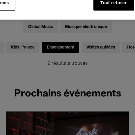
nces
Tout refuser
Expositions
Films
Performances
Rencontres & Dé
Global Music
Musique électronique
Kids’ Palace
Enseignement
Visites guidées
Hos
2 résultats trouvés
Prochains événements
Acoustic
Power