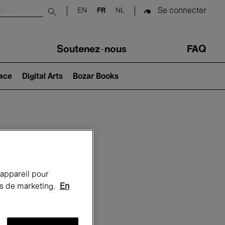
Se connecter
EN
FR
NL
Submit search
Soutenez-nous
FAQ
lace
Digital Arts
Bozar Books
Bozar
 appareil pour
rts de marketing.
En