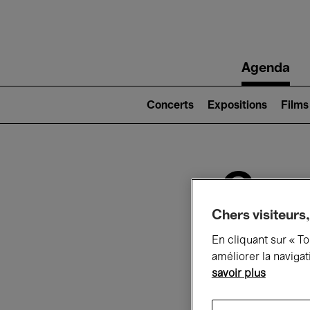
Main
Agenda
navigation
Main
navigation
Concerts
Expositions
Films
(level
2)
Ce q
Chers visiteurs,
En cliquant sur « T
Au
améliorer la navigat
savoir plus