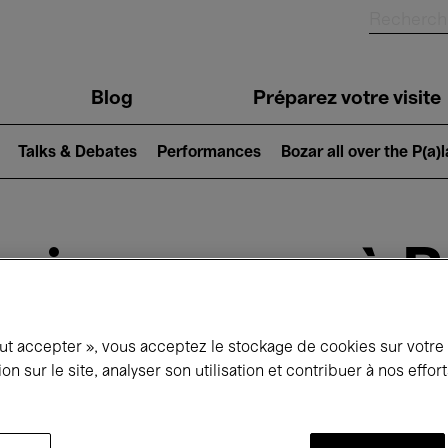
Blog
Préparez votre visite
Talks & Debates
Performances
Bozar all over the P(a)
ui se passe à 
out accepter », vous acceptez le stockage de cookies sur votre
jourd'hui
Prochains 7 jours
Avril
ion sur le site, analyser son utilisation et contribuer à nos effo
Jeudi 01 - Vendredi 30 Avril 2027