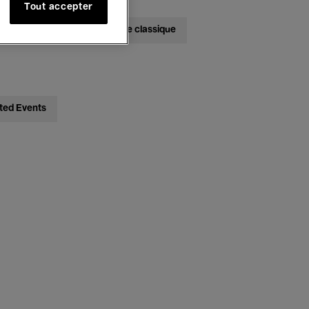
Tout accepter
bats
Jazz
Musique classique
ted Events