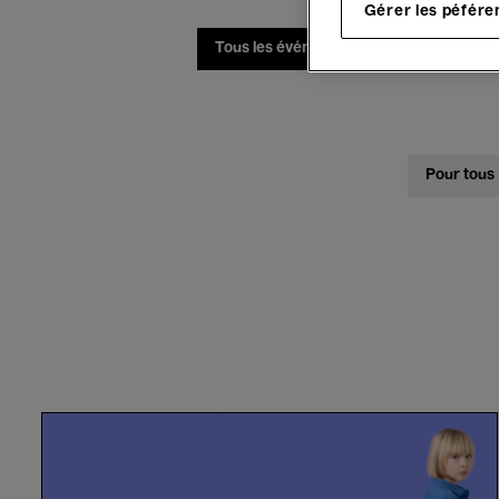
Gérer les péfére
Tous les événements
Concerts
Pour tous
Le
Chef