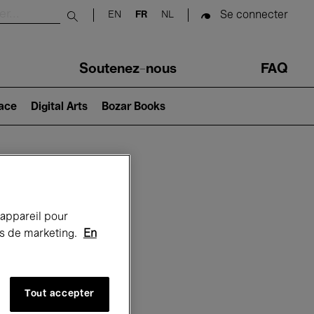
Se connecter
EN
FR
NL
Submit search
Soutenez-nous
FAQ
lace
Digital Arts
Bozar Books
Bozar
 appareil pour
rts de marketing.
En
Tout accepter