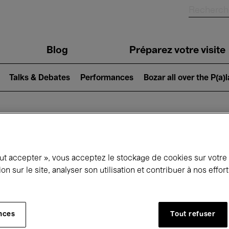
Blog
Préparez votre visite
Talks & Debates
Performances
Bozar all over the P(a)
ui se passe à 
out accepter », vous acceptez le stockage de cookies sur votre
ion sur le site, analyser son utilisation et contribuer à nos effo
jourd'hui
Prochains 7 jours
Avril
nces
Tout refuser
Jeudi 01 - Vendredi 30 Avril 2027