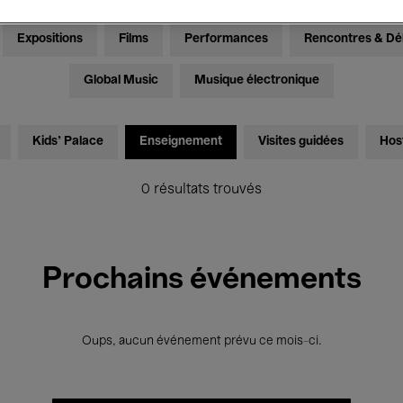
Expositions
Films
Performances
Rencontres & Dé
Global Music
Musique électronique
Kids’ Palace
Enseignement
Visites guidées
Hos
0 résultats trouvés
Prochains événements
Oups, aucun événement prévu ce mois-ci.