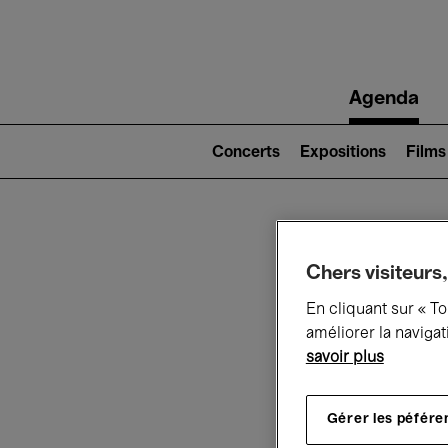
Main
Agenda
navigation
Main
navigation
Concerts
Expositions
Films
(level
2)
Ce q
Chers visiteurs,
En cliquant sur « T
améliorer la navigat
savoir plus
Au
Gérer les péfére