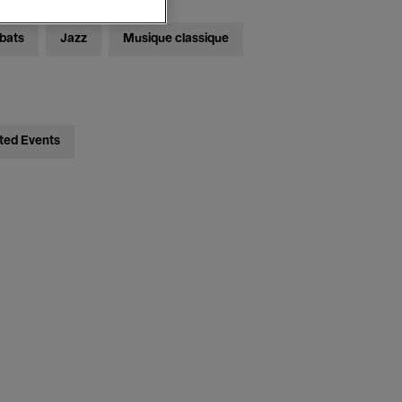
bats
Jazz
Musique classique
ted Events