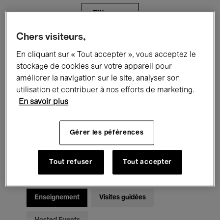
Filtres
Chers visiteurs,
Tous les événements
Concerts
En cliquant sur « Tout accepter », vous acceptez le
stockage de cookies sur votre appareil pour
Expositions
Films
Performances
améliorer la navigation sur le site, analyser son
utilisation et contribuer à nos efforts de marketing.
Rencontres & Débats
Jazz
En savoir plus
Musique classique
Global Music
Gérer les péférences
Musique électronique
Tout refuser
Tout accepter
Pour tous
Kids’ Palace
Enseignement
Visites guidées