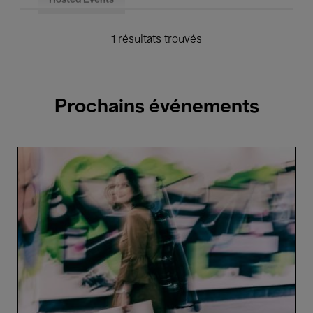
Hosted Events
1 résultats trouvés
Prochains événements
Ensemble
Resonanz
&
Patricia
Kopatchinskaja