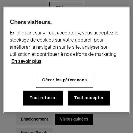
Filtres
Chers visiteurs,
Tous les événements
Concerts
En cliquant sur « Tout accepter », vous acceptez le
stockage de cookies sur votre appareil pour
Expositions
Films
Performances
améliorer la navigation sur le site, analyser son
utilisation et contribuer à nos efforts de marketing.
Rencontres & Débats
Jazz
En savoir plus
Musique classique
Global Music
Gérer les péférences
Musique électronique
Tout refuser
Tout accepter
Pour tous
Kids’ Palace
Enseignement
Visites guidées