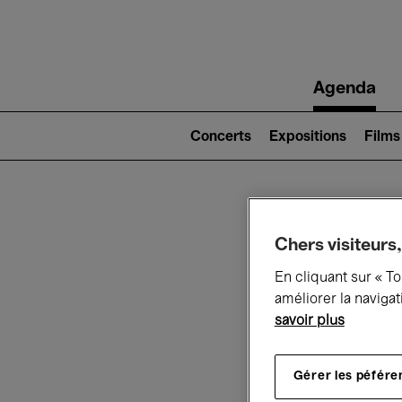
Main
Agenda
navigation
Main
navigation
Concerts
Expositions
Films
(level
2)
Ce q
Chers visiteurs,
En cliquant sur « T
améliorer la navigat
savoir plus
Au
Gérer les péfére