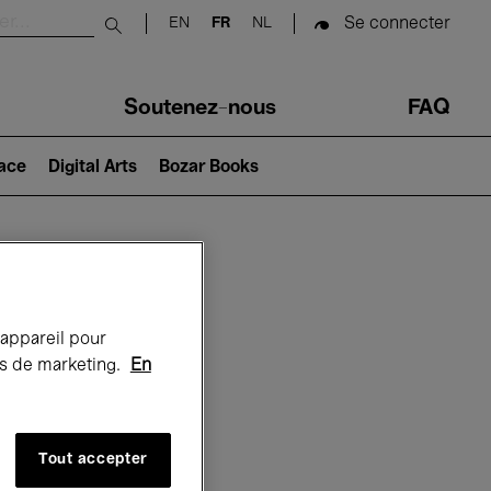
Se connecter
EN
FR
NL
Submit search
Soutenez-nous
FAQ
lace
Digital Arts
Bozar Books
Bozar
 appareil pour
rts de marketing.
En
Tout accepter