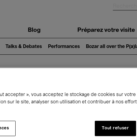
Blog
Préparez votre visite
Talks & Debates
Performances
Bozar all over the P(a)
ui se passe à 
out accepter », vous acceptez le stockage de cookies sur votre
ion sur le site, analyser son utilisation et contribuer à nos effo
jourd'hui
Prochains 7 jours
Mai
nces
Tout refuser
Samedi 01 - Lundi 31 Mai 2027