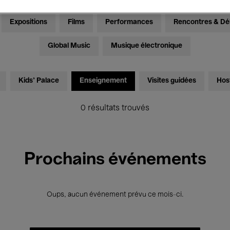
Expositions
Films
Performances
Rencontres & Dé
Global Music
Musique électronique
Kids’ Palace
Enseignement
Visites guidées
Hos
0 résultats trouvés
Prochains événements
Oups, aucun événement prévu ce mois-ci.