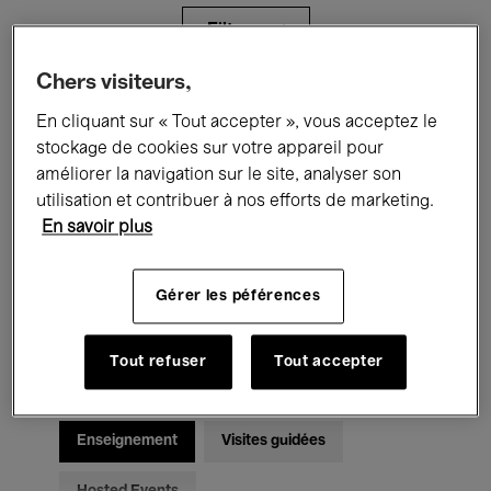
Filtres
Chers visiteurs,
Tous les événements
Concerts
En cliquant sur « Tout accepter », vous acceptez le
stockage de cookies sur votre appareil pour
Expositions
Films
Performances
améliorer la navigation sur le site, analyser son
utilisation et contribuer à nos efforts de marketing.
Rencontres & Débats
Jazz
En savoir plus
Musique classique
Global Music
Gérer les péférences
Musique électronique
Tout refuser
Tout accepter
Pour tous
Kids’ Palace
Enseignement
Visites guidées