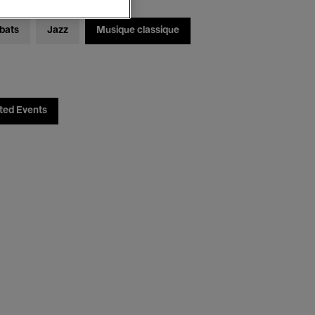
bats
Jazz
Musique classique
ted Events