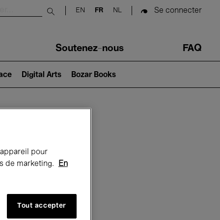
Se connecter
EN
FR
NL
Submit search
Soutenez-nous
FAQ
lace
Digital Arts
Bozar Books
Bozar
 appareil pour
rts de marketing.
En
Tout accepter