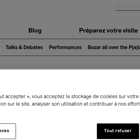
Blog
Préparez votre visite
Talks & Debates
Performances
Bozar all over the P(a)
ui se passe à 
out accepter », vous acceptez le stockage de cookies sur votre
ion sur le site, analyser son utilisation et contribuer à nos effo
jourd'hui
Prochains 7 jours
Mai
nces
Tout refuser
Samedi 01 - Lundi 31 Mai 2027