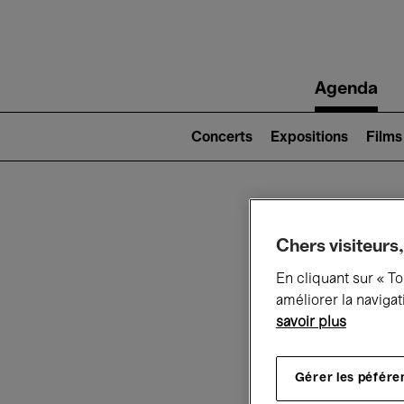
Main
Agenda
navigation
Main
navigation
Concerts
Expositions
Films
(level
2)
Ce q
Chers visiteurs,
En cliquant sur « T
améliorer la navigat
savoir plus
Au
Gérer les péfére