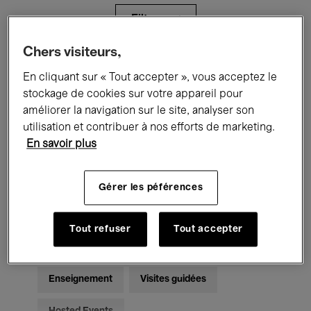
Filtres
Chers visiteurs,
Tous les événements
Concerts
En cliquant sur « Tout accepter », vous acceptez le
stockage de cookies sur votre appareil pour
Expositions
Films
Performances
améliorer la navigation sur le site, analyser son
utilisation et contribuer à nos efforts de marketing.
Rencontres & Débats
Jazz
En savoir plus
Musique classique
Global Music
Gérer les péférences
Musique électronique
Tout refuser
Tout accepter
Pour tous
Kids’ Palace
Enseignement
Visites guidées