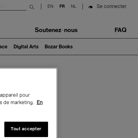
Se connecter
EN
FR
NL
Submit search
Soutenez-nous
FAQ
lace
Digital Arts
Bozar Books
Bozar
 appareil pour
rts de marketing.
En
Tout accepter