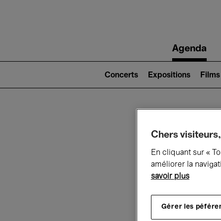
Main
Agenda
navigation
Main
navigation
Concerts
Expositions
Films
(level
2)
Ce q
Chers visiteurs,
En cliquant sur « T
améliorer la navigat
savoir plus
Au
Gérer les péfére