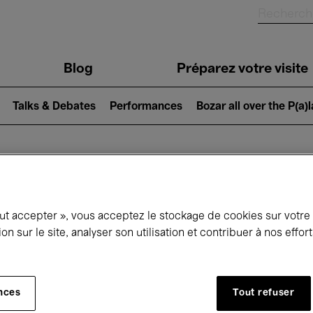
Blog
Préparez votre visite
Talks & Debates
Performances
Bozar all over the P(a)
ui se passe à 
out accepter », vous acceptez le stockage de cookies sur votre
ion sur le site, analyser son utilisation et contribuer à nos effo
jourd'hui
Prochains 7 jours
Mai
nces
Tout refuser
Samedi 01 - Lundi 31 Mai 2027