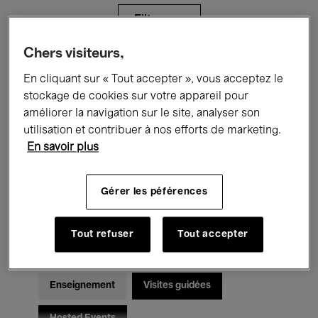
Filtres
Chers visiteurs,
Tous les événements
Concerts
En cliquant sur « Tout accepter », vous acceptez le
stockage de cookies sur votre appareil pour
Expositions
Films
Performances
améliorer la navigation sur le site, analyser son
utilisation et contribuer à nos efforts de marketing.
Rencontres & Débats
Jazz
En savoir plus
Musique classique
Global Music
Gérer les péférences
Musique électronique
Tout refuser
Tout accepter
Pour tous
Kids’ Palace
Enseignement
Visites guidées