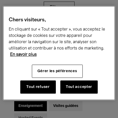
Filtres
Chers visiteurs,
Tous les événements
Concerts
En cliquant sur « Tout accepter », vous acceptez le
stockage de cookies sur votre appareil pour
Expositions
Films
Performances
améliorer la navigation sur le site, analyser son
utilisation et contribuer à nos efforts de marketing.
Rencontres & Débats
Jazz
En savoir plus
Musique classique
Global Music
Gérer les péférences
Musique électronique
Tout refuser
Tout accepter
Pour tous
Kids’ Palace
Enseignement
Visites guidées