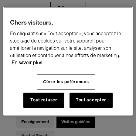
Filtres
Chers visiteurs,
Tous les événements
Concerts
En cliquant sur « Tout accepter », vous acceptez le
stockage de cookies sur votre appareil pour
Expositions
Films
Performances
améliorer la navigation sur le site, analyser son
utilisation et contribuer à nos efforts de marketing.
Rencontres & Débats
Jazz
En savoir plus
Musique classique
Global Music
Gérer les péférences
Musique électronique
Tout refuser
Tout accepter
Pour tous
Kids’ Palace
Enseignement
Visites guidées