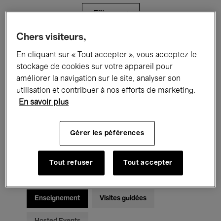
Filtres
Chers visiteurs,
Tous les événements
Concerts
En cliquant sur « Tout accepter », vous acceptez le
stockage de cookies sur votre appareil pour
Expositions
Films
Performances
améliorer la navigation sur le site, analyser son
utilisation et contribuer à nos efforts de marketing.
Rencontres & Débats
Jazz
En savoir plus
Musique classique
Global Music
Gérer les péférences
Musique électronique
Tout refuser
Tout accepter
Pour tous
Kids’ Palace
Enseignement
Visites guidées