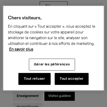
Filtres
Chers visiteurs,
Tous les événements
Concerts
En cliquant sur « Tout accepter », vous acceptez le
stockage de cookies sur votre appareil pour
Expositions
Films
Performances
améliorer la navigation sur le site, analyser son
utilisation et contribuer à nos efforts de marketing.
Rencontres & Débats
Jazz
En savoir plus
Musique classique
Global Music
Gérer les péférences
Musique électronique
Tout refuser
Tout accepter
Pour tous
Kids’ Palace
Enseignement
Visites guidées