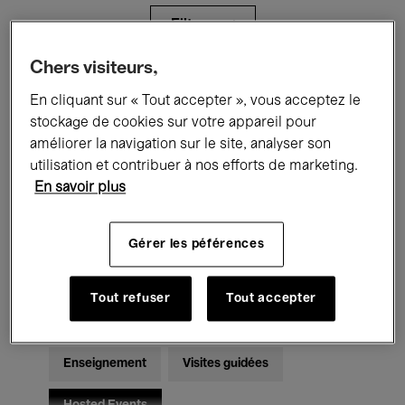
Filtres
Chers visiteurs,
Tous les événements
Concerts
En cliquant sur « Tout accepter », vous acceptez le
stockage de cookies sur votre appareil pour
Expositions
Films
Performances
améliorer la navigation sur le site, analyser son
utilisation et contribuer à nos efforts de marketing.
Rencontres & Débats
Jazz
En savoir plus
Musique classique
Global Music
Gérer les péférences
Musique électronique
Tout refuser
Tout accepter
Pour tous
Kids’ Palace
Enseignement
Visites guidées