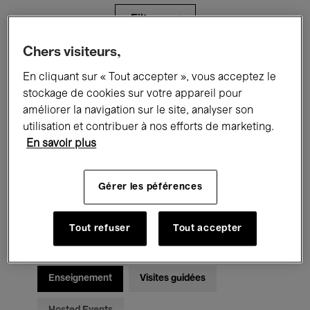
Filtres
Chers visiteurs,
Tous les événements
Concerts
En cliquant sur « Tout accepter », vous acceptez le
stockage de cookies sur votre appareil pour
Expositions
Films
Performances
améliorer la navigation sur le site, analyser son
utilisation et contribuer à nos efforts de marketing.
Rencontres & Débats
Jazz
En savoir plus
Musique classique
Global Music
Gérer les péférences
Musique électronique
Tout refuser
Tout accepter
Pour tous
Kids’ Palace
Enseignement
Visites guidées