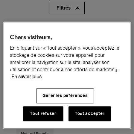
Filtres
Tous les événements
Concerts
Chers visiteurs,
Expositions
Films
Performances
En cliquant sur « Tout accepter », vous acceptez le
Rencontres & Débats
Jazz
stockage de cookies sur votre appareil pour
améliorer la navigation sur le site, analyser son
Musique classique
Global Music
utilisation et contribuer à nos efforts de marketing.
En savoir plus
Musique électronique
Gérer les péférences
Pour tous
Kids’ Palace
Tout refuser
Tout accepter
Enseignement
Visites guidées