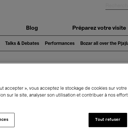
Blog
Préparez votre visite
Talks & Debates
Performances
Bozar all over the P(a)
ui se passe à 
out accepter », vous acceptez le stockage de cookies sur votre
ion sur le site, analyser son utilisation et contribuer à nos effo
jourd'hui
Prochains 7 jours
Mai
nces
Tout refuser
Samedi 01 - Lundi 31 Mai 2027