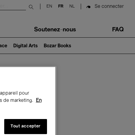
Se connecter
EN
FR
NL
Submit search
Soutenez-nous
FAQ
lace
Digital Arts
Bozar Books
Bozar
 appareil pour
rts de marketing.
En
Tout accepter