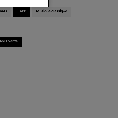
bats
Jazz
Musique classique
ted Events