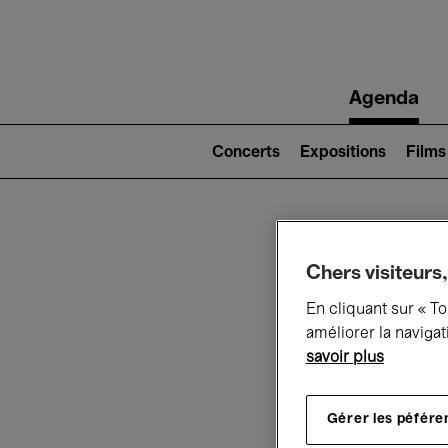
Main
Agenda
navigation
Main
navigation
Concerts
Expositions
Films
(level
2)
Ce q
Chers visiteurs,
En cliquant sur « T
améliorer la navigat
savoir plus
Au
Gérer les péfére