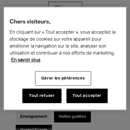
Filtres
Chers visiteurs,
Tous les événements
Concerts
En cliquant sur « Tout accepter », vous acceptez le
stockage de cookies sur votre appareil pour
Expositions
Films
Performances
améliorer la navigation sur le site, analyser son
utilisation et contribuer à nos efforts de marketing.
Rencontres & Débats
Jazz
En savoir plus
Musique classique
Global Music
Gérer les péférences
Musique électronique
Tout refuser
Tout accepter
Pour tous
Kids’ Palace
Enseignement
Visites guidées