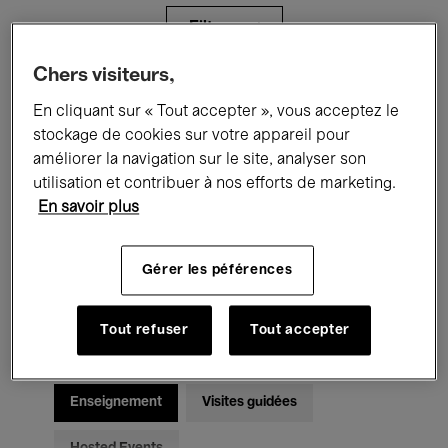
Filtres
Chers visiteurs,
Tous les événements
Concerts
En cliquant sur « Tout accepter », vous acceptez le
stockage de cookies sur votre appareil pour
Expositions
Films
Performances
améliorer la navigation sur le site, analyser son
utilisation et contribuer à nos efforts de marketing.
Rencontres & Débats
Jazz
En savoir plus
Musique classique
Global Music
Gérer les péférences
Musique électronique
Tout refuser
Tout accepter
Pour tous
Kids’ Palace
Enseignement
Visites guidées