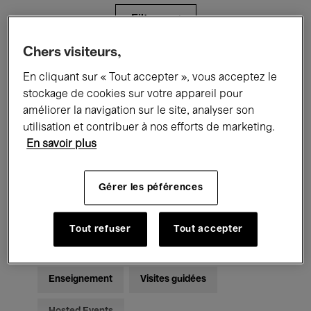
Filtres
Chers visiteurs,
Tous les événements
Concerts
En cliquant sur « Tout accepter », vous acceptez le
stockage de cookies sur votre appareil pour
Expositions
Films
Performances
améliorer la navigation sur le site, analyser son
utilisation et contribuer à nos efforts de marketing.
Rencontres & Débats
Jazz
En savoir plus
Musique classique
Global Music
Gérer les péférences
Musique électronique
Tout refuser
Tout accepter
Pour tous
Kids’ Palace
Enseignement
Visites guidées