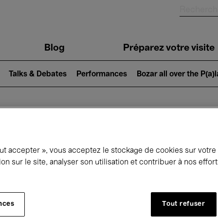
Blog
Préparez votre visite
Talks & Debates
Performances
Bozar all over the P(a)
ui se passe à 
out accepter », vous acceptez le stockage de cookies sur votre
ion sur le site, analyser son utilisation et contribuer à nos effo
jourd'hui
Prochains 7 jours
Mai
nces
Tout refuser
Samedi 01 - Lundi 31 Mai 2027