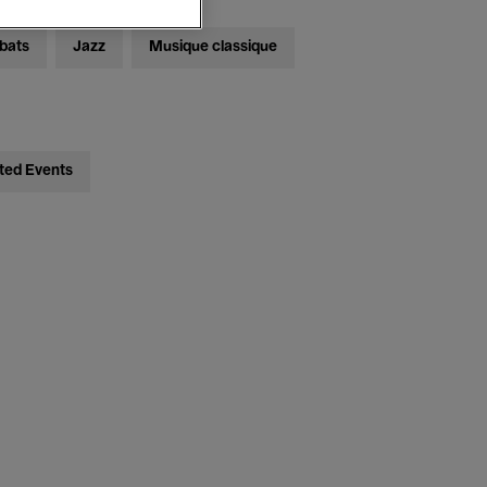
bats
Jazz
Musique classique
ted Events