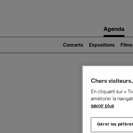
Main
Agenda
navigation
Main
navigation
Concerts
Expositions
Films
(level
2)
Ce q
Chers visiteurs,
En cliquant sur « T
améliorer la navigat
savoir plus
Au
Gérer les péfére