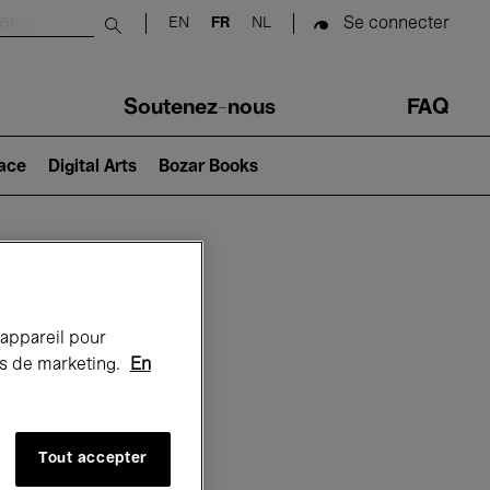
Se connecter
EN
FR
NL
Submit search
Soutenez-nous
FAQ
lace
Digital Arts
Bozar Books
Bozar
 appareil pour
rts de marketing.
En
Tout accepter