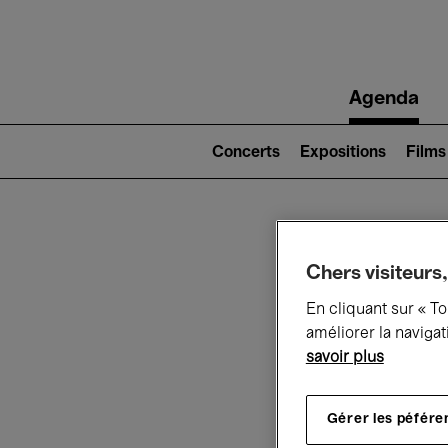
Main
Agenda
navigation
Main
navigation
Concerts
Expositions
Films
(level
2)
Ce q
Chers visiteurs,
En cliquant sur « T
améliorer la navigat
savoir plus
Au
Gérer les péfére