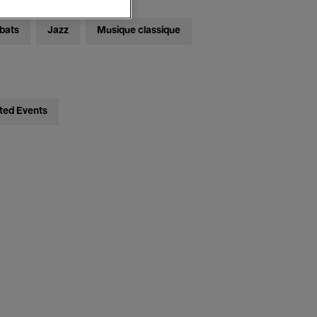
bats
Jazz
Musique classique
ted Events