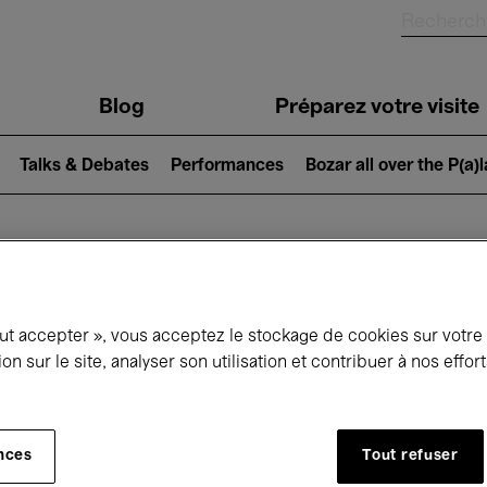
Blog
Préparez votre visite
Talks & Debates
Performances
Bozar all over the P(a)
ui se passe à 
out accepter », vous acceptez le stockage de cookies sur votre
ion sur le site, analyser son utilisation et contribuer à nos effo
jourd'hui
Prochains 7 jours
Mai
nces
Tout refuser
Samedi 01 - Lundi 31 Mai 2027