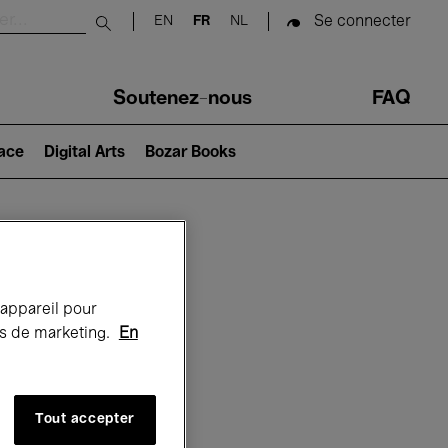
Se connecter
EN
FR
NL
Submit search
Soutenez-nous
FAQ
lace
Digital Arts
Bozar Books
Bozar
 appareil pour
rts de marketing.
En
Tout accepter