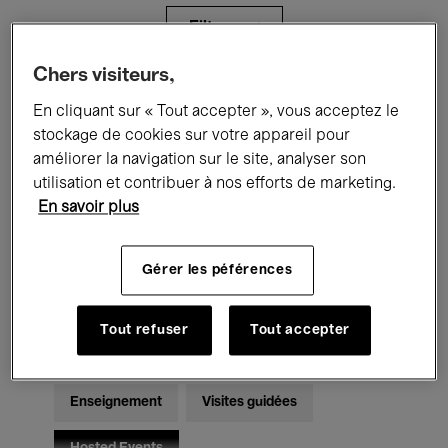
Filtres
Chers visiteurs,
Tous les événements
Concerts
En cliquant sur « Tout accepter », vous acceptez le
stockage de cookies sur votre appareil pour
Expositions
Films
Performances
améliorer la navigation sur le site, analyser son
utilisation et contribuer à nos efforts de marketing.
Rencontres & Débats
Jazz
En savoir plus
Musique classique
Global Music
Gérer les péférences
Musique électronique
Tout refuser
Tout accepter
Pour tous
Kids’ Palace
Enseignement
Visites guidées