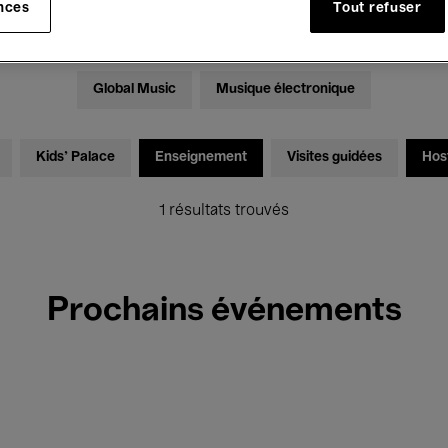
nces
Tout refuser
Expositions
Films
Performances
Rencontres & Dé
Global Music
Musique électronique
Kids’ Palace
Enseignement
Visites guidées
Hos
1 résultats trouvés
Prochains événements