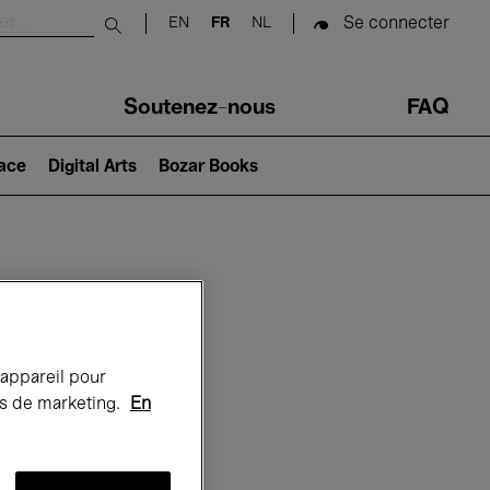
Se connecter
EN
FR
NL
Submit search
Soutenez-nous
FAQ
lace
Digital Arts
Bozar Books
Bozar
 appareil pour
rts de marketing.
En