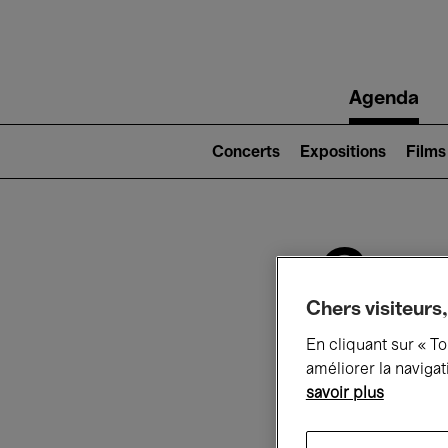
Main
Agenda
navigation
Main
navigation
Concerts
Expositions
Films
(level
2)
Ce q
Chers visiteurs,
En cliquant sur « T
Au
améliorer la navigat
savoir plus