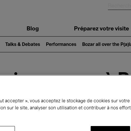
Blog
Préparez votre visite
Talks & Debates
Performances
Bozar all over the P(a)
ui se passe à 
out accepter », vous acceptez le stockage de cookies sur votre
jourd'hui
Prochains 7 jours
Mai
ion sur le site, analyser son utilisation et contribuer à nos effo
Samedi 01 - Lundi 31 Mai 2027