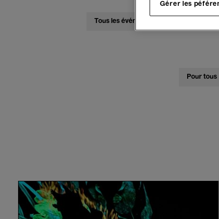
Gérer les péfére
Tous les événements
Concerts
Pour tous
L'affaire
du
Chien
Marin