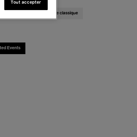
Tout accepter
bats
Jazz
Musique classique
ted Events