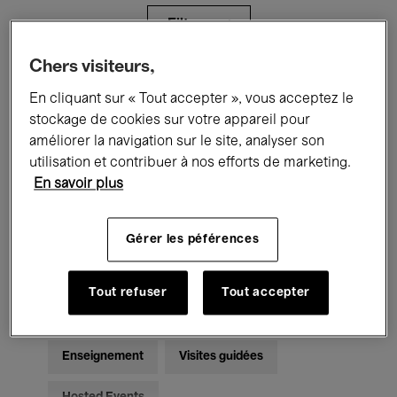
Filtres
Chers visiteurs,
Tous les événements
Concerts
En cliquant sur « Tout accepter », vous acceptez le
stockage de cookies sur votre appareil pour
Expositions
Films
Performances
améliorer la navigation sur le site, analyser son
utilisation et contribuer à nos efforts de marketing.
Rencontres & Débats
Jazz
En savoir plus
Musique classique
Global Music
Gérer les péférences
Musique électronique
Tout refuser
Tout accepter
Pour tous
Kids’ Palace
Enseignement
Visites guidées