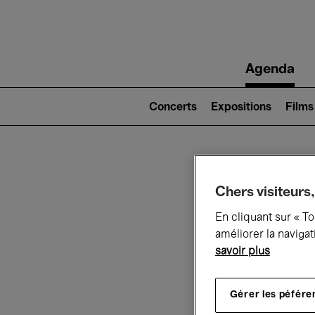
Main
Agenda
navigation
Main
navigation
Concerts
Expositions
Films
(level
2)
Ce q
Chers visiteurs,
En cliquant sur « T
améliorer la navigat
savoir plus
Au
Gérer les péfére