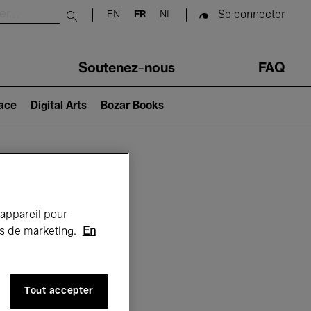
Se connecter
EN
FR
NL
Submit search
Soutenez-nous
FAQ
lace
Digital Arts
Bozar Books
Bozar
 appareil pour
rts de marketing.
En
Tout accepter