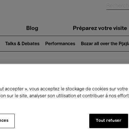
Blog
Préparez votre visite
Talks & Debates
Performances
Bozar all over the P(a)
ui se passe à 
out accepter », vous acceptez le stockage de cookies sur votre
ion sur le site, analyser son utilisation et contribuer à nos effo
jourd'hui
Prochains 7 jours
Mai
nces
Tout refuser
Samedi 01 - Lundi 31 Mai 2027