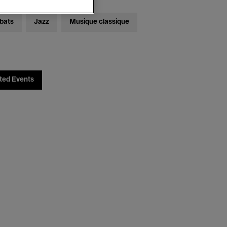
bats
Jazz
Musique classique
ted Events