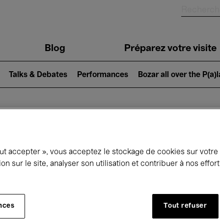
Blog
Préparez votre visite
Talks & Debates
Performances
Bozar all over the P(a)
ui se passe à 
out accepter », vous acceptez le stockage de cookies sur votre
ion sur le site, analyser son utilisation et contribuer à nos effo
jourd'hui
Prochains 7 jours
Mai
nces
Tout refuser
Samedi 01 - Lundi 31 Mai 2027