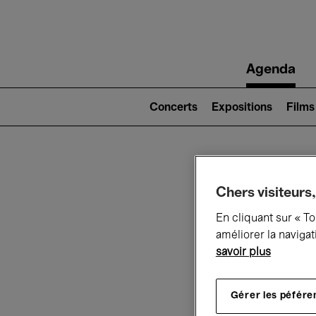
Main
Agenda
navigation
Main
navigation
Concerts
Expositions
Films
(level
2)
Ce q
Chers visiteurs,
En cliquant sur « T
améliorer la navigat
savoir plus
Au
Gérer les péfére