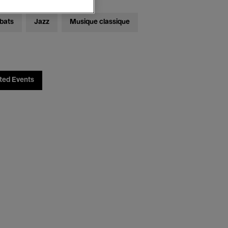
bats
Jazz
Musique classique
ted Events