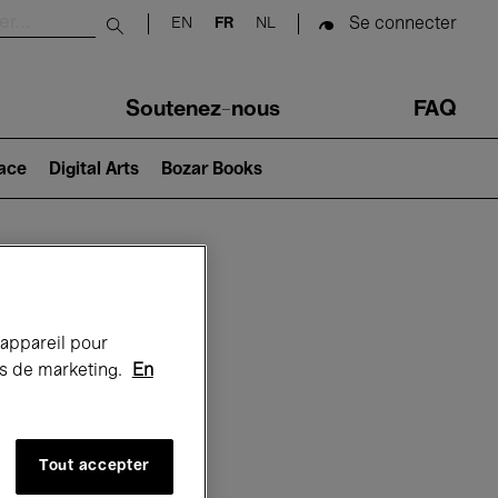
Se connecter
EN
FR
NL
Submit search
Soutenez-nous
FAQ
lace
Digital Arts
Bozar Books
Bozar
 appareil pour
rts de marketing.
En
Tout accepter