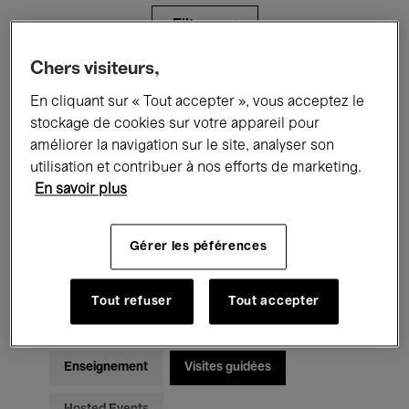
Filtres
Chers visiteurs,
Tous les événements
Concerts
En cliquant sur « Tout accepter », vous acceptez le
stockage de cookies sur votre appareil pour
Expositions
Films
Performances
améliorer la navigation sur le site, analyser son
utilisation et contribuer à nos efforts de marketing.
Rencontres & Débats
Jazz
En savoir plus
Musique classique
Global Music
Gérer les péférences
Musique électronique
Tout refuser
Tout accepter
Pour tous
Kids’ Palace
Enseignement
Visites guidées