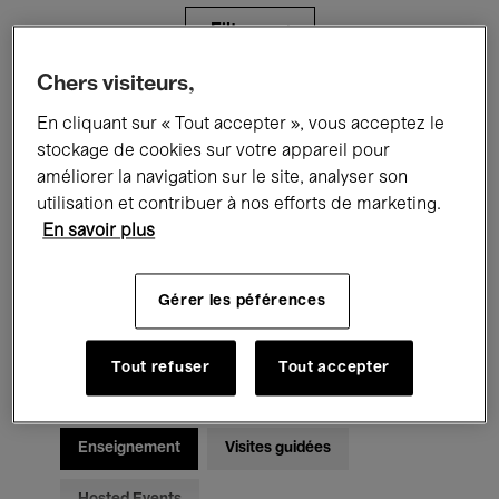
Filtres
Chers visiteurs,
Tous les événements
Concerts
En cliquant sur « Tout accepter », vous acceptez le
stockage de cookies sur votre appareil pour
Expositions
Films
Performances
améliorer la navigation sur le site, analyser son
utilisation et contribuer à nos efforts de marketing.
Rencontres & Débats
Jazz
En savoir plus
Musique classique
Global Music
Gérer les péférences
Musique électronique
Tout refuser
Tout accepter
Pour tous
Kids’ Palace
Enseignement
Visites guidées