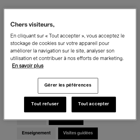
Filtres
Chers visiteurs,
En cliquant sur « Tout accepter », vous acceptez le
Tous les événements
Concerts
stockage de cookies sur votre appareil pour
Expositions
Films
Performances
améliorer la navigation sur le site, analyser son
utilisation et contribuer à nos efforts de marketing.
Rencontres & Débats
Jazz
En savoir plus
Musique classique
Global Music
Gérer les péférences
Musique électronique
Tout refuser
Tout accepter
Pour tous
Kids’ Palace
Enseignement
Visites guidées