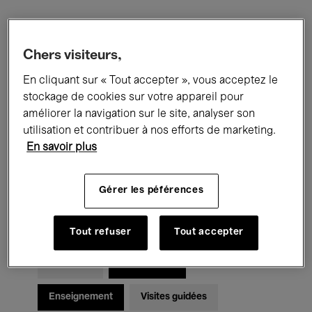
Filtres
Chers visiteurs,
En cliquant sur « Tout accepter », vous acceptez le
Tous les événements
Concerts
stockage de cookies sur votre appareil pour
Expositions
Films
Performances
améliorer la navigation sur le site, analyser son
utilisation et contribuer à nos efforts de marketing.
Rencontres & Débats
Jazz
En savoir plus
Musique classique
Global Music
Gérer les péférences
Musique électronique
Tout refuser
Tout accepter
Pour tous
Kids’ Palace
Enseignement
Visites guidées