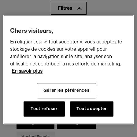
Filtres
Tous les événements
Concerts
Chers visiteurs,
En cliquant sur « Tout accepter », vous acceptez le
Expositions
Films
Performances
stockage de cookies sur votre appareil pour
Rencontres & Débats
Jazz
améliorer la navigation sur le site, analyser son
utilisation et contribuer à nos efforts de marketing.
Musique classique
Global Music
En savoir plus
Musique électronique
Gérer les péférences
Pour tous
Kids’ Palace
Tout refuser
Tout accepter
Enseignement
Visites guidées