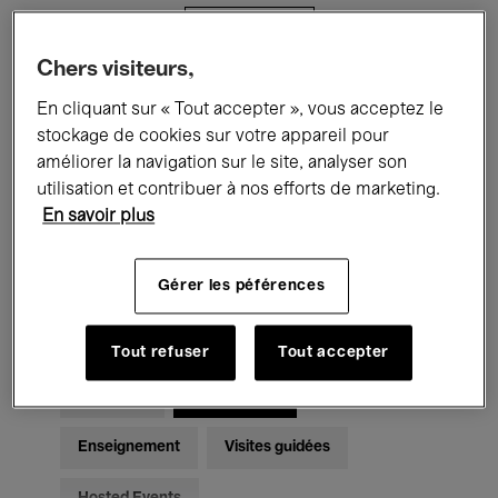
Filtres
Chers visiteurs,
Tous les événements
Concerts
En cliquant sur « Tout accepter », vous acceptez le
stockage de cookies sur votre appareil pour
Expositions
Films
Performances
améliorer la navigation sur le site, analyser son
utilisation et contribuer à nos efforts de marketing.
Rencontres & Débats
Jazz
En savoir plus
Musique classique
Global Music
Gérer les péférences
Musique électronique
Tout refuser
Tout accepter
Pour tous
Kids’ Palace
Enseignement
Visites guidées