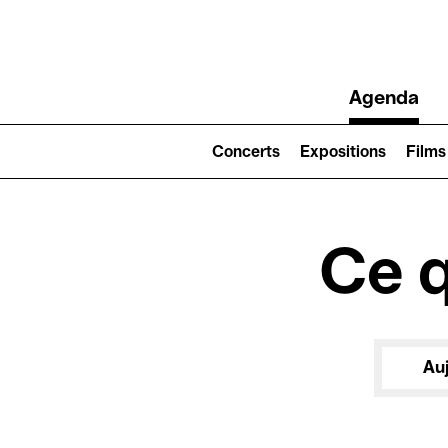
Main
Agenda
navigation
Main
navigation
Concerts
Expositions
Films
(level
2)
Ce q
Au