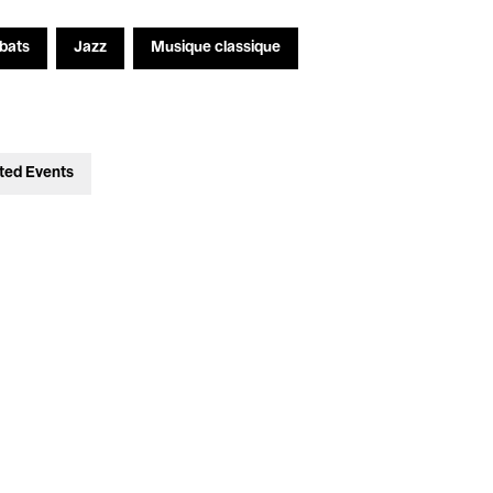
bats
Jazz
Musique classique
ted Events