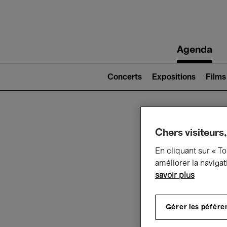
Main
Agenda
navigation
Main
navigation
Concerts
Expositions
Films
(level
2)
Ce q
Chers visiteurs,
En cliquant sur « T
améliorer la navigat
savoir plus
Au
Gérer les péfére