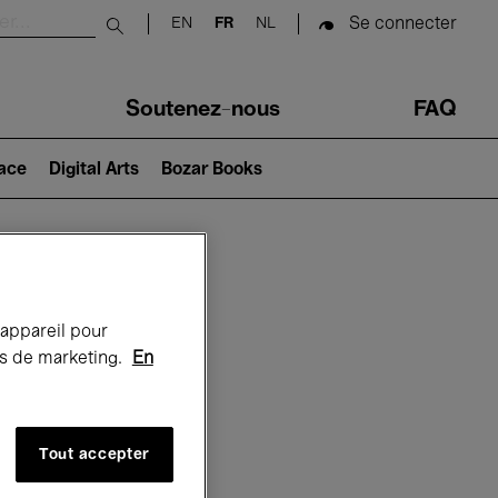
Se connecter
EN
FR
NL
Submit search
Soutenez-nous
FAQ
lace
Digital Arts
Bozar Books
Bozar
 appareil pour
rts de marketing.
En
Tout accepter