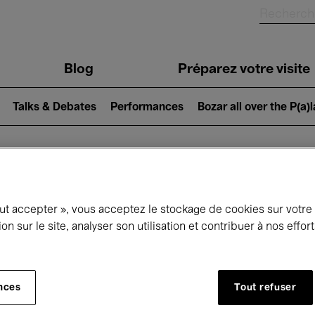
Blog
Préparez votre visite
Talks & Debates
Performances
Bozar all over the P(a)
ui se passe à 
out accepter », vous acceptez le stockage de cookies sur votre
ion sur le site, analyser son utilisation et contribuer à nos effo
jourd'hui
Prochains 7 jours
Mois
nces
Tout refuser
Dimanche 10 Mai 2026