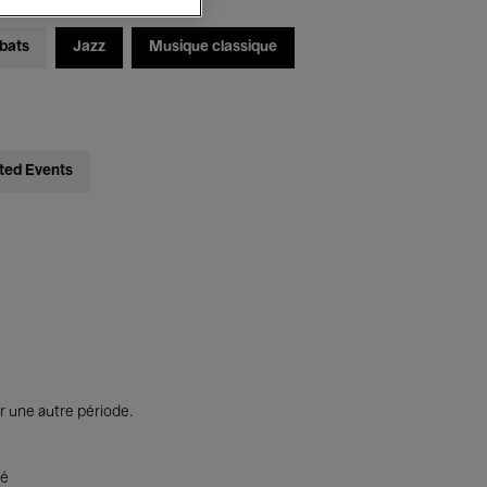
bats
Jazz
Musique classique
ted Events
r une autre période.
té