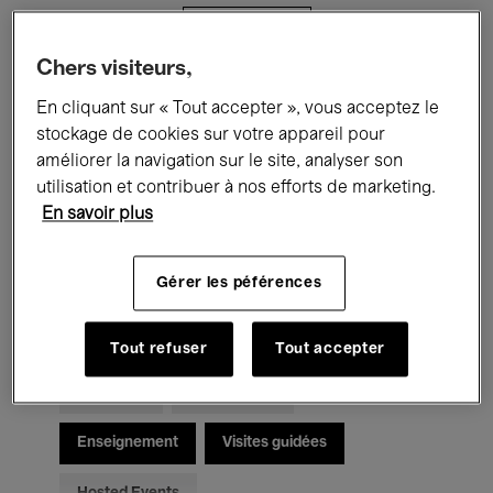
Filtres
Chers visiteurs,
Tous les événements
Concerts
En cliquant sur « Tout accepter », vous acceptez le
stockage de cookies sur votre appareil pour
Expositions
Films
Performances
améliorer la navigation sur le site, analyser son
utilisation et contribuer à nos efforts de marketing.
Rencontres & Débats
Jazz
En savoir plus
Musique classique
Global Music
Gérer les péférences
Musique électronique
Tout refuser
Tout accepter
Pour tous
Kids’ Palace
Enseignement
Visites guidées