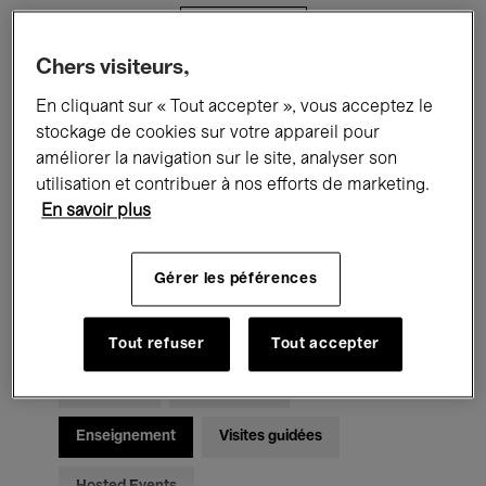
Filtres
Chers visiteurs,
Tous les événements
Concerts
En cliquant sur « Tout accepter », vous acceptez le
stockage de cookies sur votre appareil pour
Expositions
Films
Performances
améliorer la navigation sur le site, analyser son
utilisation et contribuer à nos efforts de marketing.
Rencontres & Débats
Jazz
En savoir plus
Musique classique
Global Music
Gérer les péférences
Musique électronique
Tout refuser
Tout accepter
Pour tous
Kids’ Palace
Enseignement
Visites guidées