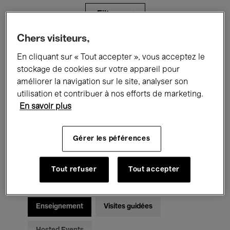
Filtres
Chers visiteurs,
Tous les événements
Concerts
En cliquant sur « Tout accepter », vous acceptez le
stockage de cookies sur votre appareil pour
Expositions
Films
Performances
améliorer la navigation sur le site, analyser son
utilisation et contribuer à nos efforts de marketing.
Rencontres & Débats
Jazz
En savoir plus
Musique classique
Global Music
Gérer les péférences
Musique électronique
Tout refuser
Tout accepter
Pour tous
Kids’ Palace
Enseignement
Visites guidées