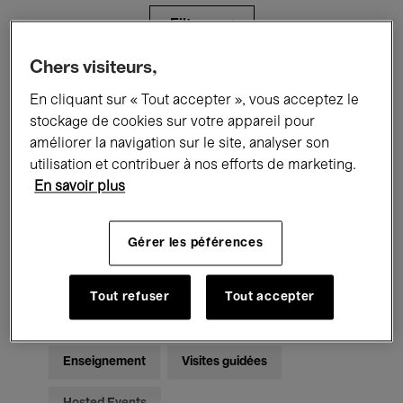
Filtres
Chers visiteurs,
Tous les événements
Concerts
En cliquant sur « Tout accepter », vous acceptez le
stockage de cookies sur votre appareil pour
Expositions
Films
Performances
améliorer la navigation sur le site, analyser son
utilisation et contribuer à nos efforts de marketing.
Rencontres & Débats
Jazz
En savoir plus
Musique classique
Global Music
Gérer les péférences
Musique électronique
Tout refuser
Tout accepter
Pour tous
Kids’ Palace
Enseignement
Visites guidées