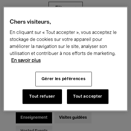
Filtres
Chers visiteurs,
Tous les événements
Concerts
En cliquant sur « Tout accepter », vous acceptez le
stockage de cookies sur votre appareil pour
Expositions
Films
Performances
améliorer la navigation sur le site, analyser son
utilisation et contribuer à nos efforts de marketing.
Rencontres & Débats
Jazz
En savoir plus
Musique classique
Global Music
Gérer les péférences
Musique électronique
Tout refuser
Tout accepter
Pour tous
Kids’ Palace
Enseignement
Visites guidées