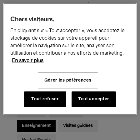
Filtres
Chers visiteurs,
Tous les événements
Concerts
En cliquant sur « Tout accepter », vous acceptez le
stockage de cookies sur votre appareil pour
Expositions
Films
Performances
améliorer la navigation sur le site, analyser son
utilisation et contribuer à nos efforts de marketing.
Rencontres & Débats
Jazz
En savoir plus
Musique classique
Global Music
Gérer les péférences
Musique électronique
Tout refuser
Tout accepter
Pour tous
Kids’ Palace
Enseignement
Visites guidées