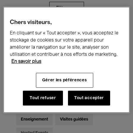
Filtres
Chers visiteurs,
Tous les événements
Concerts
En cliquant sur « Tout accepter », vous acceptez le
stockage de cookies sur votre appareil pour
Expositions
Films
Performances
améliorer la navigation sur le site, analyser son
utilisation et contribuer à nos efforts de marketing.
Rencontres & Débats
Jazz
En savoir plus
Musique classique
Global Music
Gérer les péférences
Musique électronique
Tout refuser
Tout accepter
Pour tous
Kids’ Palace
Enseignement
Visites guidées