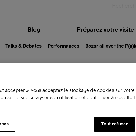
Blog
Préparez votre visite
Talks & Debates
Performances
Bozar all over the P(a)
ui se passe à 
out accepter », vous acceptez le stockage de cookies sur votre
ion sur le site, analyser son utilisation et contribuer à nos effo
jourd'hui
Prochains 7 jours
Mois
nces
Tout refuser
Jeudi 16 - Vendredi 24 Avril 2026