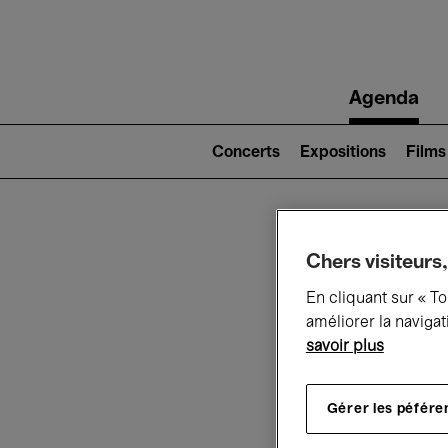
Main
Agenda
navigation
Main
navigation
Concerts
Expositions
Films
(level
2)
Ce q
Chers visiteurs,
En cliquant sur « T
améliorer la navigat
savoir plus
Au
Gérer les péfére