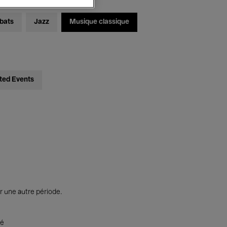
bats
Jazz
Musique classique
ted Events
r une autre période.
té