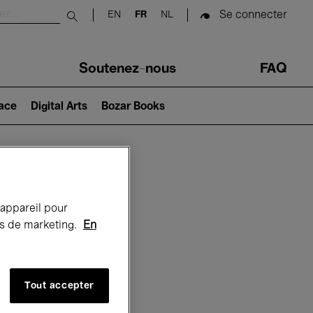
Se connecter
EN
FR
NL
Submit search
Soutenez-nous
FAQ
lace
Digital Arts
Bozar Books
Bozar
 appareil pour
rts de marketing.
En
Tout accepter