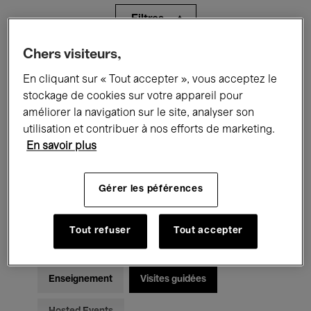
Filtres
Chers visiteurs,
Tous les événements
Concerts
En cliquant sur « Tout accepter », vous acceptez le
Expositions
Films
Performances
stockage de cookies sur votre appareil pour
améliorer la navigation sur le site, analyser son
Rencontres & Débats
Jazz
utilisation et contribuer à nos efforts de marketing.
En savoir plus
Musique classique
Global Music
Gérer les péférences
Musique électronique
Tout refuser
Tout accepter
Pour tous
Kids’ Palace
Enseignement
Visites guidées