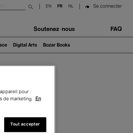
Se connecter
EN
FR
NL
Submit search
Soutenez-nous
FAQ
lace
Digital Arts
Bozar Books
Bozar
 appareil pour
rts de marketing.
En
Tout accepter