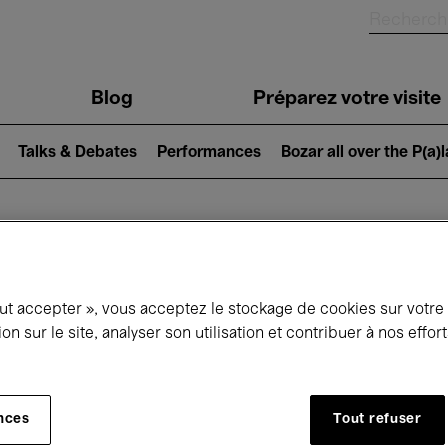
Blog
Préparez votre visite
Talks & Debates
Performances
Bozar all over the P(a)
ui se passe à 
out accepter », vous acceptez le stockage de cookies sur votre
ion sur le site, analyser son utilisation et contribuer à nos effo
jourd'hui
Prochains 7 jours
Septembre
nces
Tout refuser
Mardi 01 - Mercredi 30 Septembre 2026