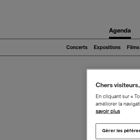
Main
Agenda
navigation
Main
navigation
Concerts
Expositions
Films
(level
2)
Ce q
Chers visiteurs,
En cliquant sur « T
améliorer la navigat
savoir plus
Au
Gérer les péfére