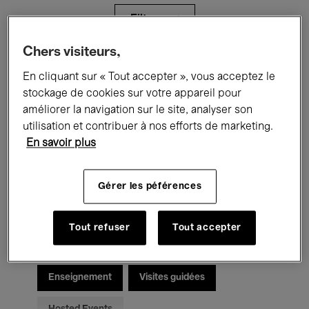
Filtres
Chers visiteurs,
Tous les événements
Concerts
En cliquant sur « Tout accepter », vous acceptez le
stockage de cookies sur votre appareil pour
Expositions
Films
Performances
améliorer la navigation sur le site, analyser son
utilisation et contribuer à nos efforts de marketing.
Rencontres & Débats
Jazz
En savoir plus
Musique classique
Global Music
Gérer les péférences
Musique électronique
Tout refuser
Tout accepter
Pour tous
Kids’ Palace
Enseignement
Visites guidées